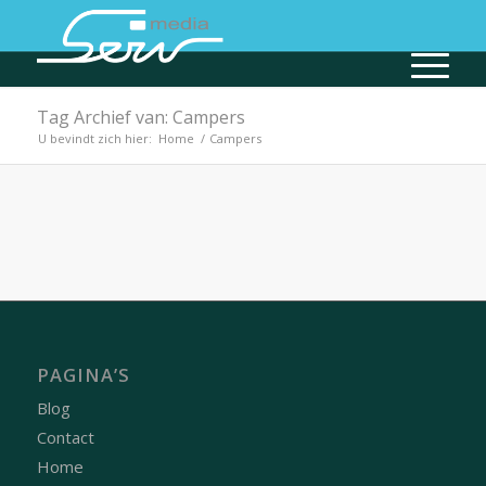
Tag Archief van: Campers
U bevindt zich hier:
Home
/
Campers
PAGINA’S
Blog
Contact
Home