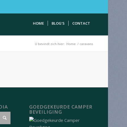
HOME
BLOG’S
CONTACT
U bevindt zich hier:
Home
/
caravans
DIA
GOEDGEKEURDE CAMPER
BEVEILIGING